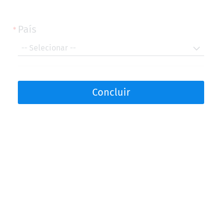
País
País
-- Selecionar --
Concluir